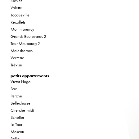
Nesles
Valette
Tocqueville
Récollets
Montmorency
Grands Boulevards 2
Tour Maubourg 2
Malesherbes
Verrerie
Trévise
petits appartements
Victor Hugo
Bac
Perche
Bellechasse
Cherche-midi
Scheffer
La Tour
Moscou
Rollin