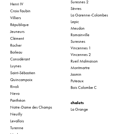
Suresnes 2
Henri IV
Sèvres
Croix Faubin
La Garenne-Colombes
Villiers
Lepic
République
Meudon
Jeuneurs
Romainville
Clément
Suresnes
Rocher
Vincennes 1
Boileau
Vincennes 2
Considérant
Rueil Malmaison
Luynes
Montmartre
Saint-Sébastien
Jasmin
Quincampoix
Puteaux
Rivoli
Bois Colombe C
Neva
Panthéon
chalets
Notre-Dame des Champs
La Grange
Neuilly
Levallois
Turenne