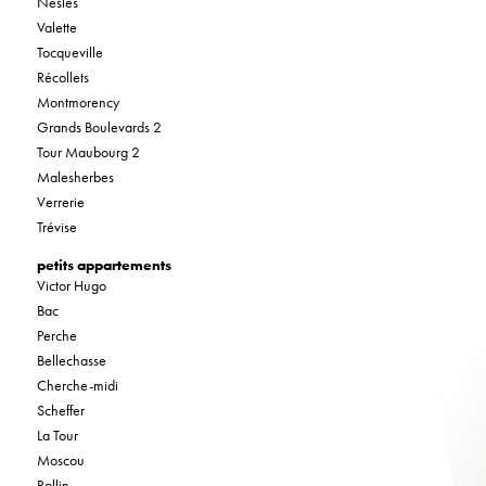
Nesles
Valette
Tocqueville
Récollets
Montmorency
Grands Boulevards 2
Tour Maubourg 2
Malesherbes
Verrerie
Trévise
petits appartements
Victor Hugo
Bac
Perche
Bellechasse
Cherche-midi
Scheffer
La Tour
Moscou
Rollin