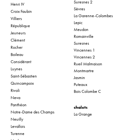
Suresnes 2
Henri IV
Sèvres
Croix Faubin
La Garenne-Colombes
Villiers
Lepic
République
Meudon
Jeuneurs
Romainville
Clément
Suresnes
Rocher
Vincennes 1
Boileau
Vincennes 2
Considérant
Rueil Malmaison
Luynes
Montmartre
Saint-Sébastien
Jasmin
Quincampoix
Puteaux
Rivoli
Bois Colombe C
Neva
Panthéon
chalets
Notre-Dame des Champs
La Grange
Neuilly
Levallois
Turenne