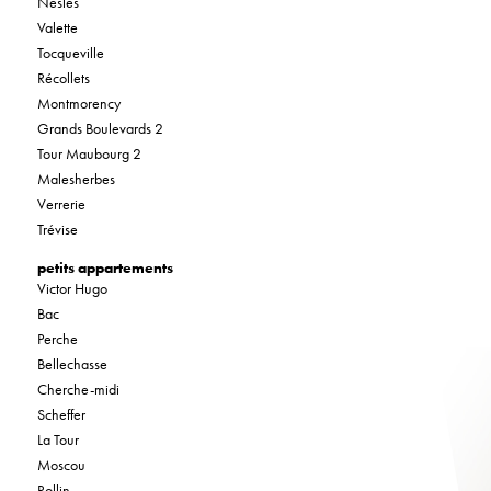
Nesles
Valette
Tocqueville
Récollets
Montmorency
Grands Boulevards 2
Tour Maubourg 2
Malesherbes
Verrerie
Trévise
petits appartements
Victor Hugo
Bac
Perche
Bellechasse
Cherche-midi
Scheffer
La Tour
Moscou
Rollin