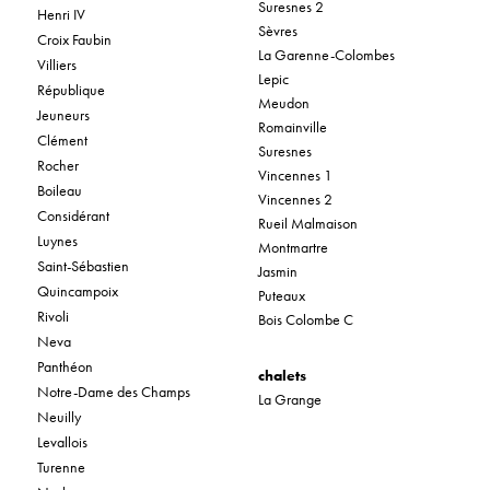
Suresnes 2
Henri IV
Sèvres
Croix Faubin
La Garenne-Colombes
Villiers
Lepic
République
Meudon
Jeuneurs
Romainville
Clément
Suresnes
Rocher
Vincennes 1
Boileau
Vincennes 2
Considérant
Rueil Malmaison
Luynes
Montmartre
Saint-Sébastien
Jasmin
Quincampoix
Puteaux
Rivoli
Bois Colombe C
Neva
Panthéon
chalets
Notre-Dame des Champs
La Grange
Neuilly
Levallois
Turenne