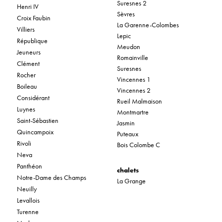
Suresnes 2
Henri IV
Sèvres
Croix Faubin
La Garenne-Colombes
Villiers
Lepic
République
Meudon
Jeuneurs
Romainville
Clément
Suresnes
Rocher
Vincennes 1
Boileau
Vincennes 2
Considérant
Rueil Malmaison
Luynes
Montmartre
Saint-Sébastien
Jasmin
Quincampoix
Puteaux
Rivoli
Bois Colombe C
Neva
Panthéon
chalets
Notre-Dame des Champs
La Grange
Neuilly
Levallois
Turenne