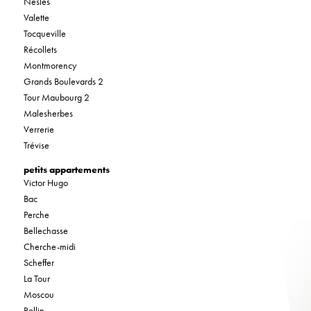
Nesles
Valette
Tocqueville
Récollets
Montmorency
Grands Boulevards 2
Tour Maubourg 2
Malesherbes
Verrerie
Trévise
petits appartements
Victor Hugo
Bac
Perche
Bellechasse
Cherche-midi
Scheffer
La Tour
Moscou
Rollin