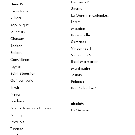
Suresnes 2
Henri IV
Sèvres
Croix Faubin
La Garenne-Colombes
Villiers
Lepic
République
Meudon
Jeuneurs
Romainville
Clément
Suresnes
Rocher
Vincennes 1
Boileau
Vincennes 2
Considérant
Rueil Malmaison
Luynes
Montmartre
Saint-Sébastien
Jasmin
Quincampoix
Puteaux
Rivoli
Bois Colombe C
Neva
Panthéon
chalets
Notre-Dame des Champs
La Grange
Neuilly
Levallois
Turenne