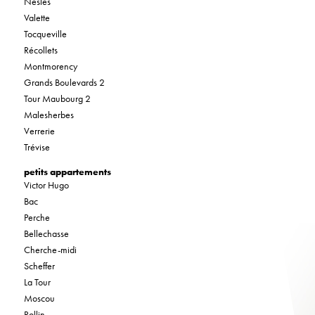
Nesles
Valette
Tocqueville
Récollets
Montmorency
Grands Boulevards 2
Tour Maubourg 2
Malesherbes
Verrerie
Trévise
petits appartements
Victor Hugo
Bac
Perche
Bellechasse
Cherche-midi
Scheffer
La Tour
Moscou
Rollin