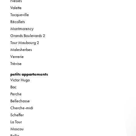
Nesles
Valette
Tocqueville
Récollets
Montmorency
Grands Boulevards 2
Tour Maubourg 2
Malesherbes
Verrerie
Trévise
petits appartements
Victor Hugo
Bac
Perche
Bellechasse
Cherche-midi
Scheffer
La Tour
Moscou
Rollin