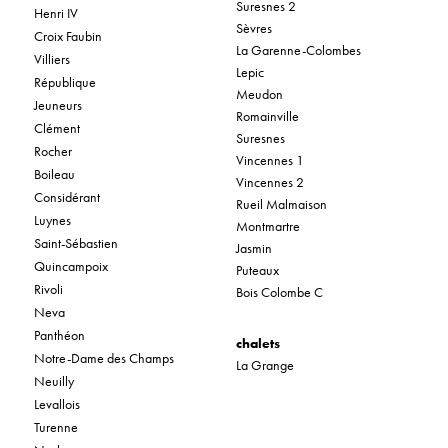
Suresnes 2
Henri IV
Sèvres
Croix Faubin
La Garenne-Colombes
Villiers
Lepic
République
Meudon
Jeuneurs
Romainville
Clément
Suresnes
Rocher
Vincennes 1
Boileau
Vincennes 2
Considérant
Rueil Malmaison
Luynes
Montmartre
Saint-Sébastien
Jasmin
Quincampoix
Puteaux
Rivoli
Bois Colombe C
Neva
Panthéon
chalets
Notre-Dame des Champs
La Grange
Neuilly
Levallois
Turenne