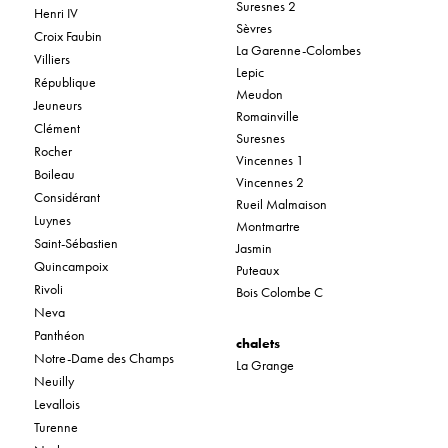
Suresnes 2
Henri IV
Sèvres
Croix Faubin
La Garenne-Colombes
Villiers
Lepic
République
Meudon
Jeuneurs
Romainville
Clément
Suresnes
Rocher
Vincennes 1
Boileau
Vincennes 2
Considérant
Rueil Malmaison
Luynes
Montmartre
Saint-Sébastien
Jasmin
Quincampoix
Puteaux
Rivoli
Bois Colombe C
Neva
Panthéon
chalets
Notre-Dame des Champs
La Grange
Neuilly
Levallois
Turenne