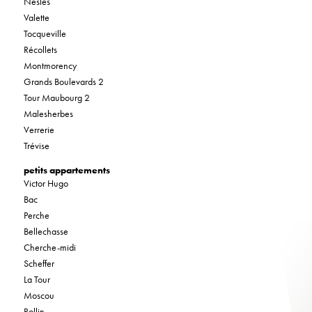
Nesles
Valette
Tocqueville
Récollets
Montmorency
Grands Boulevards 2
Tour Maubourg 2
Malesherbes
Verrerie
Trévise
petits appartements
Victor Hugo
Bac
Perche
Bellechasse
Cherche-midi
Scheffer
La Tour
Moscou
Rollin