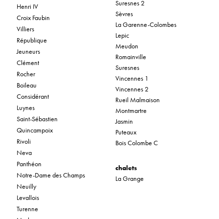
Suresnes 2
Henri IV
Sèvres
Croix Faubin
La Garenne-Colombes
Villiers
Lepic
République
Meudon
Jeuneurs
Romainville
Clément
Suresnes
Rocher
Vincennes 1
Boileau
Vincennes 2
Considérant
Rueil Malmaison
Luynes
Montmartre
Saint-Sébastien
Jasmin
Quincampoix
Puteaux
Rivoli
Bois Colombe C
Neva
Panthéon
chalets
Notre-Dame des Champs
La Grange
Neuilly
Levallois
Turenne