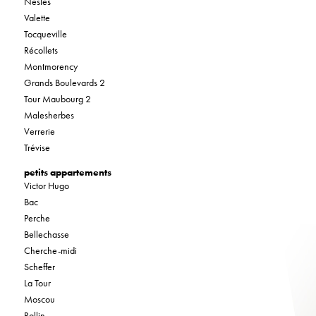
Nesles
Valette
Tocqueville
Récollets
Montmorency
Grands Boulevards 2
Tour Maubourg 2
Malesherbes
Verrerie
Trévise
petits appartements
Victor Hugo
Bac
Perche
Bellechasse
Cherche-midi
Scheffer
La Tour
Moscou
Rollin