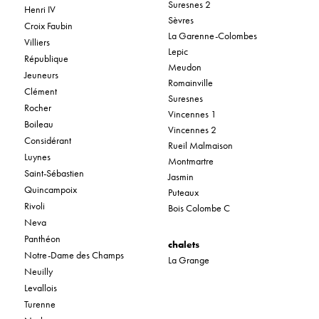
Suresnes 2
Henri IV
Sèvres
Croix Faubin
La Garenne-Colombes
Villiers
Lepic
République
Meudon
Jeuneurs
Romainville
Clément
Suresnes
Rocher
Vincennes 1
Boileau
Vincennes 2
Considérant
Rueil Malmaison
Luynes
Montmartre
Saint-Sébastien
Jasmin
Quincampoix
Puteaux
Rivoli
Bois Colombe C
Neva
Panthéon
chalets
Notre-Dame des Champs
La Grange
Neuilly
Levallois
Turenne