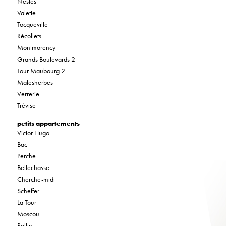
Nesles
Valette
Tocqueville
Récollets
Montmorency
Grands Boulevards 2
Tour Maubourg 2
Malesherbes
Verrerie
Trévise
petits appartements
Victor Hugo
Bac
Perche
Bellechasse
Cherche-midi
Scheffer
La Tour
Moscou
Rollin