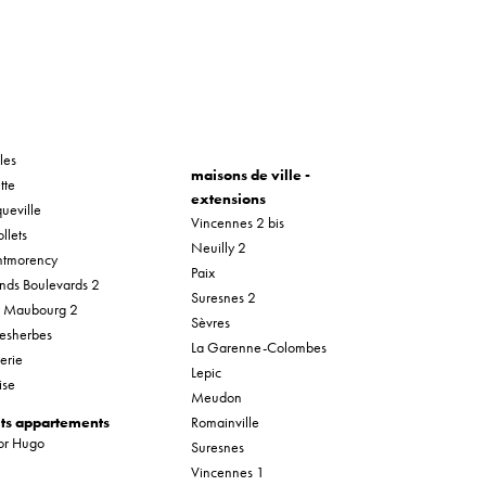
les
maisons de ville -
tte
extensions
ueville
Vincennes 2 bis
llets
Neuilly 2
tmorency
Paix
nds Boulevards 2
Suresnes 2
r Maubourg 2
Sèvres
esherbes
La Garenne-Colombes
erie
Lepic
ise
Meudon
its appartements
Romainville
tor Hugo
Suresnes
Vincennes 1