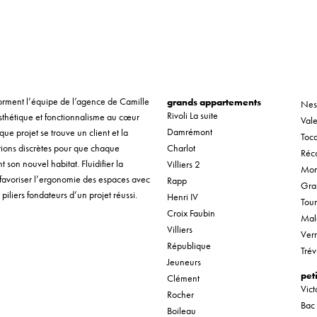
r forment l’équipe de l’agence de Camille
grands appartements
Nes
Rivoli La suite
sthétique et fonctionnalisme au cœur
Vale
Damrémont
que projet se trouve un client et la
Tocq
ntions discrètes pour que chaque
Charlot
Réco
son nouvel habitat. Fluidifier la
Villiers 2
Mon
 favoriser l’ergonomie des espaces avec
Rapp
Gra
piliers fondateurs d’un projet réussi.
Henri IV
Tou
Croix Faubin
Mal
Villiers
Verr
République
Trév
Jeuneurs
pet
Clément
Vic
Rocher
Bac
Boileau