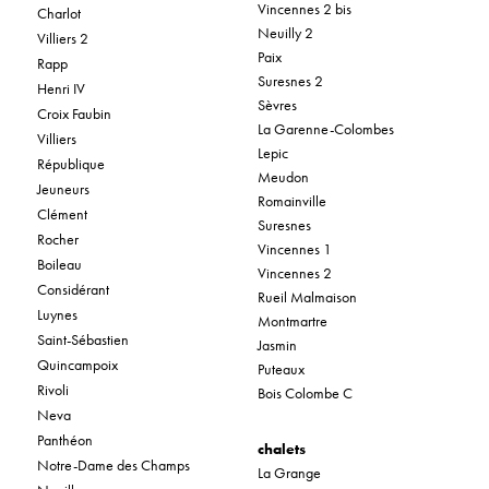
Vincennes 2 bis
Charlot
Neuilly 2
Villiers 2
Paix
Rapp
Suresnes 2
Henri IV
Sèvres
Croix Faubin
La Garenne-Colombes
Villiers
Lepic
République
Meudon
Jeuneurs
Romainville
Clément
Suresnes
Rocher
Vincennes 1
Boileau
Vincennes 2
Considérant
Rueil Malmaison
Luynes
Montmartre
Saint-Sébastien
Jasmin
Quincampoix
Puteaux
Rivoli
Bois Colombe C
Neva
Panthéon
chalets
Notre-Dame des Champs
La Grange