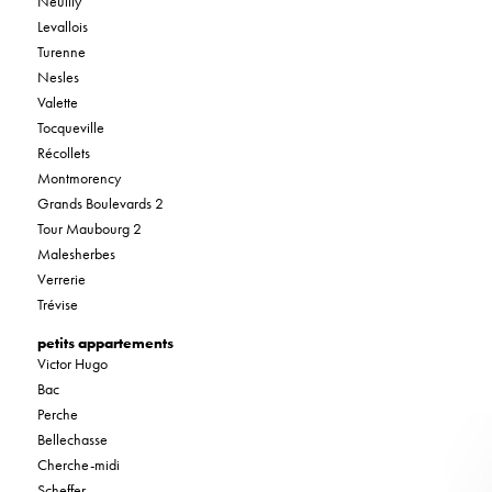
Neuilly
Levallois
Turenne
Nesles
Valette
Tocqueville
Récollets
Montmorency
Grands Boulevards 2
Tour Maubourg 2
Malesherbes
Verrerie
Trévise
petits appartements
Victor Hugo
Bac
Perche
Bellechasse
Cherche-midi
Scheffer