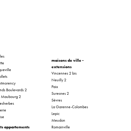
les
maisons de ville -
tte
extensions
ueville
Vincennes 2 bis
llets
Neuilly 2
tmorency
Paix
nds Boulevards 2
Suresnes 2
r Maubourg 2
Sèvres
esherbes
La Garenne-Colombes
erie
Lepic
ise
Meudon
its appartements
Romainville