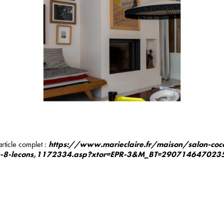
article complet :
https://www.marieclaire.fr/maison/salon-coco
en-8-lecons,1172334.asp?xtor=EPR-3&M_BT=290714647023